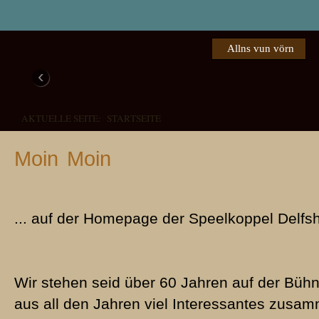
Allns vun vörn
‹
AKTUELLE SEITE:
STARTSEITE
Moin Moin
... auf der Homepage der Speelkoppel Delfs
Piepen foer de Peer
Familie Pingel
Das weer een Schuss in de Büx!
Verdreite Verwandschaft
1976 - Den Lachmuskeln die 
1972 - Eine herzerfrischende, plattdeutsche Aufführung in Del
2008 - "Een schuss in de Büx" begeistert das Publikum in De
1985 - Buernkomödie in dree Törns
Wir stehen seid über 60 Jahren auf der Büh
aus all den Jahren viel Interessantes zus