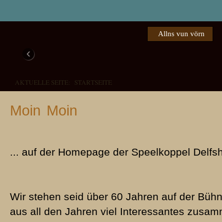
Allns vun vörn
‹
AKTUELLE SEITE:
STARTSEITE
Moin Moin
... auf der Homepage der Speelkoppel Delfs
Verdreite Verwandschaft
Familie Pingel
Das weer een Schuss in de Büx!
Piepen foer de Peer
1976 - Den Lachmuskeln die 
1985 - Buernkomödie in dree Törns
1972 - Eine herzerfrischende, plattdeutsche Aufführung in Del
2008 - "Een schuss in de Büx" begeistert das Publikum in De
Wir stehen seid über 60 Jahren auf der Büh
aus all den Jahren viel Interessantes zus