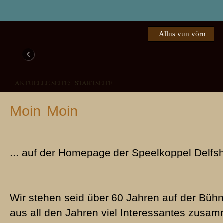
Allns vun vörn
‹
AKTUELLE SEITE:
STARTSEITE
Moin Moin
... auf der Homepage der Speelkoppel Delfs
Das weer een Schuss in de Büx!
Verdreite Verwandschaft
Piepen foer de Peer
Familie Pingel
1976 - Den Lachmuskeln die 
2008 - "Een schuss in de Büx" begeistert das Publikum in De
1985 - Buernkomödie in dree Törns
1972 - Eine herzerfrischende, plattdeutsche Aufführung in Del
Wir stehen seid über 60 Jahren auf der Büh
aus all den Jahren viel Interessantes zus