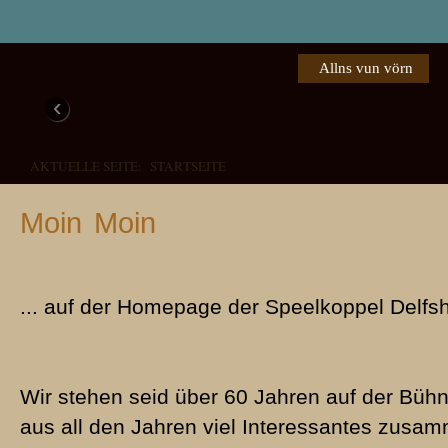
Allns vun vörn
‹
AKTUELLE SEITE:
STARTSEITE
Moin Moin
... auf der Homepage der Speelkoppel Delfs
Das weer een Schuss in de Büx!
Verdreite Verwandschaft
Piepen foer de Peer
Familie Pingel
1976 - Den Lachmuskeln die 
2008 - "Een schuss in de Büx" begeistert das Publikum in De
1985 - Buernkomödie in dree Törns
1972 - Eine herzerfrischende, plattdeutsche Aufführung in Del
Wir stehen seid über 60 Jahren auf der Büh
aus all den Jahren viel Interessantes zus