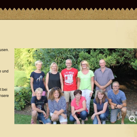
husen.
e und
t bei
unsere