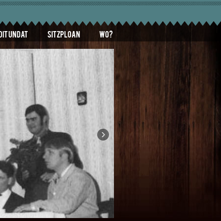
Dit un Dat
Sitzploan
Wo?
›