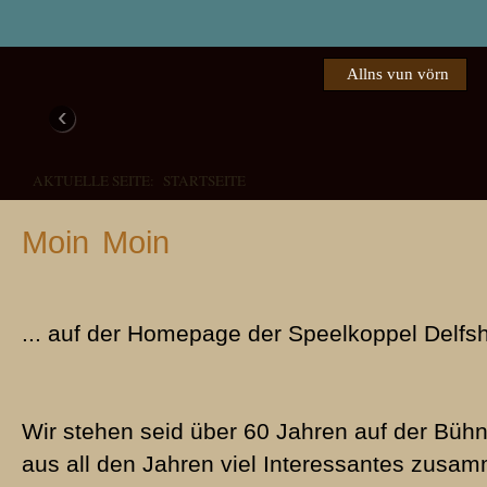
Allns vun vörn
‹
AKTUELLE SEITE:
STARTSEITE
Moin Moin
... auf der Homepage der Speelkoppel Delfs
Das weer een Schuss in de Büx!
Familie Pingel
Verdreite Verwandschaft
Piepen foer de Peer
1976 - Den Lachmuskeln die 
2008 - "Een schuss in de Büx" begeistert das Publikum in De
1972 - Eine herzerfrischende, plattdeutsche Aufführung in Del
1985 - Buernkomödie in dree Törns
Wir stehen seid über 60 Jahren auf der Büh
aus all den Jahren viel Interessantes zus