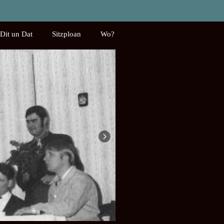
Dit un Dat
Sitzploan
Wo?
›