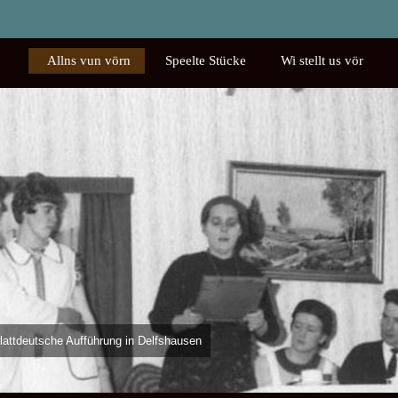
Allns vun vörn
Speelte Stücke
Wi stellt us vör
haft
in de Büx!
1976 - Den Lachmuskeln die Sporen geben
plattdeutsche Aufführung in Delfshausen
örns
 begeistert das Publikum in Delfshausen