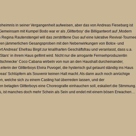
eimnis in seiner Vergangenheit aufweisen, aber das von Andreas Fiesebarg ist
Gemeinsam mit Kumpel Bodo war er als ‚Glitterboy‘ die Billigantwort auf ‚Modern
 Regina Rautenstengel will das zerstrittene Duo auf eine lukrative Revival-Tourne
ihren jämmerlichen Gesangsproben mit den Nebenwirkungen von Botox- und
 Andreas' Ehefrau Birgit zur knallharten Geschäftsfrau und veranlasst, dass u.a.
ars‘ in ihrem Haus gefilmt wird. Nicht nur die arrogante Fernsehproduzentin
cktschnecke‘ Coco Cabana wirbeln von nun an den Haushalt durcheinander,
terin der Glitterboys Elvira Puvogel, die hysterisch gut gelaunt ständig ins Haus
eas' Schlüpfern als Souvenir keinen Halt macht. Als dann auch noch anrüchige
en, welche sich zu einem Casting hat überreden lassen, und der
 betagten Glitterboys eine Choreografie einhauchen soll, eskaliert die Stimmung.
ers, ist manches doch mehr Schein als Sein und endet mit einem bösen Erwachen…