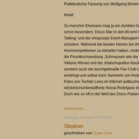
Plattdeutsche Fassung von Wolfgang Binder
Inhalt:
So mancher Ehemann mag ja ein dunkles Geh
schon besonders: Disco-Star in den 80-ern! 
Talking‘ und die ehrgeizige Event-Managerin
schicken. Während die beiden Herren bei 
Hormoninjektionen zu kämpfen haben, mutiert
die Promikochsendung ‚Schmausen wie die St
Viktoria Winsel und die ‚Klatschspalten-Na
sondern auch die durchgeknallte Fan-Club-Lei
eindringt und selbst vorm Sammeln von Andr
Fotos von Tochter Lena im Internet auftauch
stöckelschuhbewaffnete Hossa Rodriguez den
Doch wie so oft in der Welt des Disco-Fieb
weiterlesen ...
Samstag, 15 August 2015 05:56
Sitzploan
geschrieben von
Super User