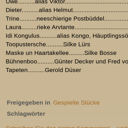
Uwe..........alias Viktor................................
Dieter..........alias Helmut.............................
Trine..........neeschierige Postbüddel...............
Laura.........rieke Arvtante...........................
Idi Kongulus..........alias Kongo, Häuptlings
Toopustersche..........Silke Lürs
Maske un Haartakellee.........Silke Bosse
Bühnenboo..........Günter Decker und Fred v
Tapeten..........Gerold Düser
Freigegeben in
Gespielte Stücke
Schlagwörter