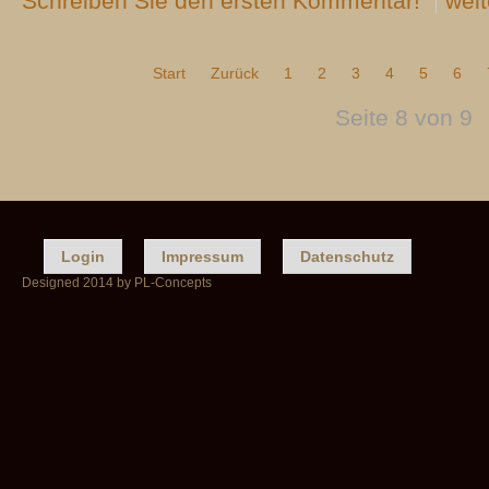
Schreiben Sie den ersten Kommentar!
weit
Start
Zurück
1
2
3
4
5
6
Seite 8 von 9
Login
Impressum
Datenschutz
Designed 2014 by PL-Concepts