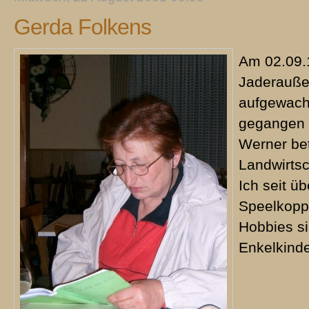
Gerda Folkens
Am 02.09.
Jaderauße
aufgewach
gegangen 
Werner bet
Landwirtsc
Ich seit ü
Speelkoppe
Hobbies si
Enkelkind