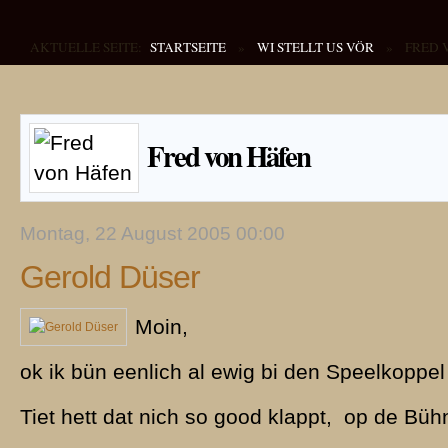
AKTUELLE SEITE:
STARTSEITE
»
WI STELLT US VÖR
»
FRED 
Fred von Häfen
Montag, 22 August 2005 00:00
Gerold Düser
Moin,
ok ik bün eenlich al ewig bi den Speelkoppel 
Tiet hett dat nich so good klappt, op de Büh